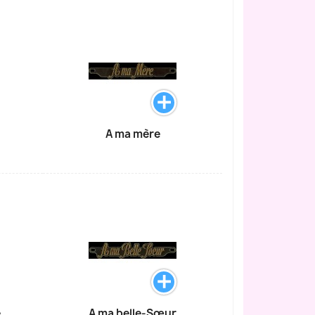
A ma mère
e
A ma belle-Sœur