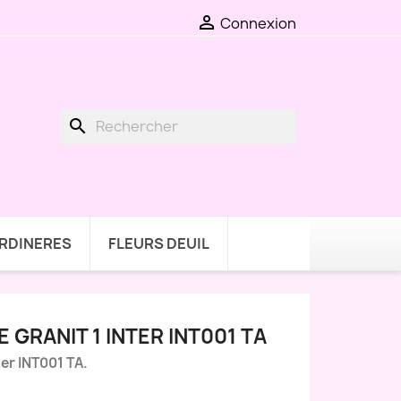

Connexion
search
ARDINERES
FLEURS DEUIL
 GRANIT 1 INTER INT001 TA
ter INT001 TA.