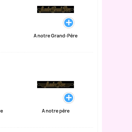
A notre Grand-Père
re
A notre père