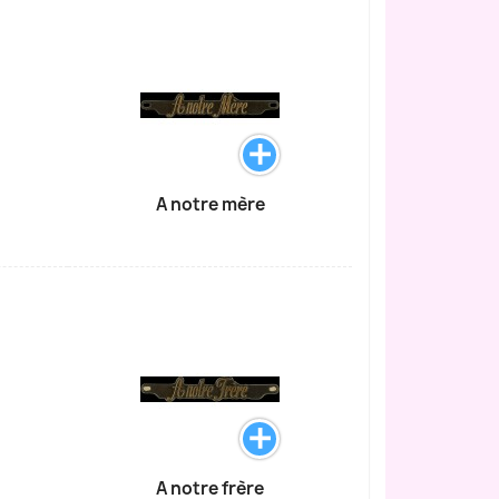
A notre mère
A notre frère