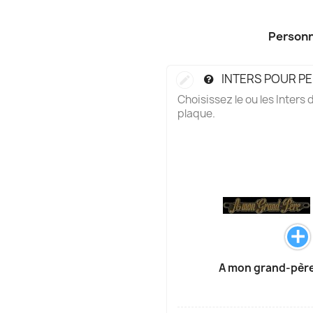
Personn
INTERS POUR P
Choisissez le ou les Inters
plaque.
A mon grand-pèr