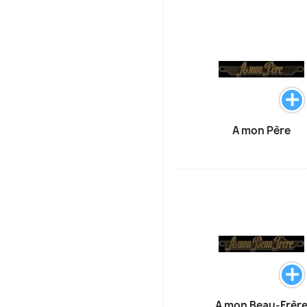
A mon Père
A mon Beau-Frèr