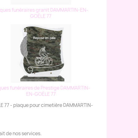
aques funéraires granit DAMMARTIN-EN-
GOËLE 77
ques funéraires de Prestige DAMMARTIN-
EN-GOËLE 77
E 77 - plaque pour cimetière DAMMARTIN-
it de nos services.