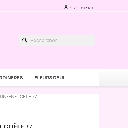

Connexion
search
ARDINERES
FLEURS DEUIL
IN-EN-GOËLE 77
-GOËLE 77