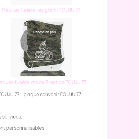
Plaques funéraires granit FOUJU 77
laques funéraires de Prestige FOUJU 77
 FOUJU 77 - plaque souvenir FOUJU 77
s services.
ont personnalisables