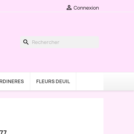

Connexion
search
ARDINERES
FLEURS DEUIL
77