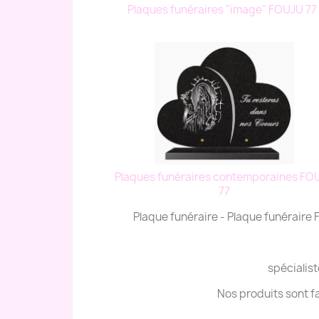
Plaques funéraires "image" FOUJU 7
Plaques funéraires contemporaines FO
77
Plaque funéraire - Plaque funéraire
spécialist
Nos produits sont f