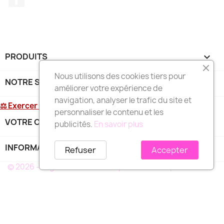
PRODUITS

Nous utilisons des cookies tiers pour
NOTRE SOCIÉTÉ

améliorer votre expérience de
navigation, analyser le trafic du site et
⚖ Exercer mon droit de rétractation
personnaliser le contenu et les
VOTRE COMPTE

publicités.
En savoir plus
INFORMATIONS
keyboard_arrow_down
Refuser
Accepter
© 2026 - Logiciel e-commerce par PrestaShop™