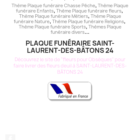
,
Thème Plaque funéraire Chasse Pêche
Thème
Plaque
,
,
funéraire
Enfants
Thème
Plaque funéraire
fleurs
,
Thème
Plaque funéraire
Métiers
Thème
Plaque
,
,
funéraire
Nature
Thème
Plaque funéraire
Religions
,
Thème
Plaque funéraire
Sports
Thèmes
Plaque
...
funéraire
divers
PLAQUE FUNÉRAIRE SAINT-
LAURENT-DES-BÂTONS 24
Découvrez le site de "fleurs pour Obsèques" pour
faire livrer des fleurs deuil à SAINT-LAURENT-DES-
BÂTONS 24
Facebook