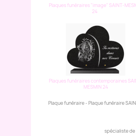
Plaques funéraires "image" SAINT-MES
24
Plaques funéraires contemporaines SAI
MESMIN 24
Plaque funéraire - Plaque funéraire SA
spécialiste de