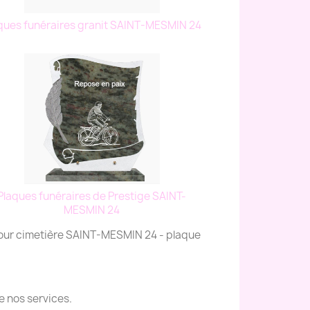
ques funéraires granit SAINT-MESMIN 24
Plaques funéraires de Prestige SAINT-
MESMIN 24
pour cimetière SAINT-MESMIN 24 - plaque
e nos services.