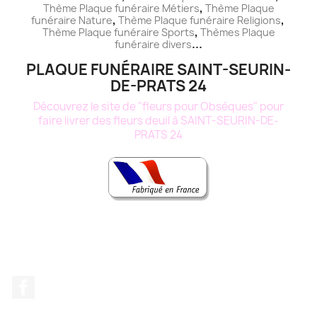
,
Thème
Plaque funéraire
Métiers
Thème
Plaque
,
,
funéraire
Nature
Thème
Plaque funéraire
Religions
,
Thème
Plaque funéraire
Sports
Thèmes
Plaque
...
funéraire
divers
PLAQUE FUNÉRAIRE SAINT-SEURIN-
DE-PRATS 24
Découvrez le site de "fleurs pour Obsèques" pour
faire livrer des fleurs deuil à SAINT-SEURIN-DE-
PRATS 24
Facebook