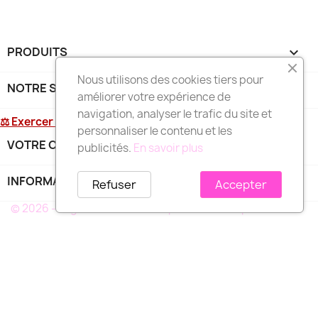
PRODUITS

Nous utilisons des cookies tiers pour
NOTRE SOCIÉTÉ

améliorer votre expérience de
navigation, analyser le trafic du site et
⚖ Exercer mon droit de rétractation
personnaliser le contenu et les
VOTRE COMPTE

publicités.
En savoir plus
INFORMATIONS
keyboard_arrow_down
Refuser
Accepter
© 2026 - Logiciel e-commerce par PrestaShop™