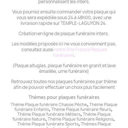
personnalisant les inters.
Vous pourrez ensuite commander votre plaque qui
vous sera expédiée sous 24 à 48h00, avec une
livraison rapide sur TEMPLE-LAGUYON 24 .
Création en ligne de plaque funéraire inters.
Les modèles proposés ici ne vous conviennent pas,
consultez aussi
notre Site France Plaques
funéraires
.
(Plaque altuglas, plaque funéraire en granit et lave
émaillée, urne funéraire)
Retrouvez toutes nos plaques funéraires par thème
afin de pouvoir effectuer un choix plus facilement
Thèmes pour plaques funéraires
,
Thème Plaque funéraire Chasse Pêche
Thème
Plaque
,
,
funéraire
Enfants
Thème
Plaque funéraire
fleurs
,
Thème
Plaque funéraire
Métiers
Thème
Plaque
,
,
funéraire
Nature
Thème
Plaque funéraire
Religions
,
Thème
Plaque funéraire
Sports
Thèmes
Plaque