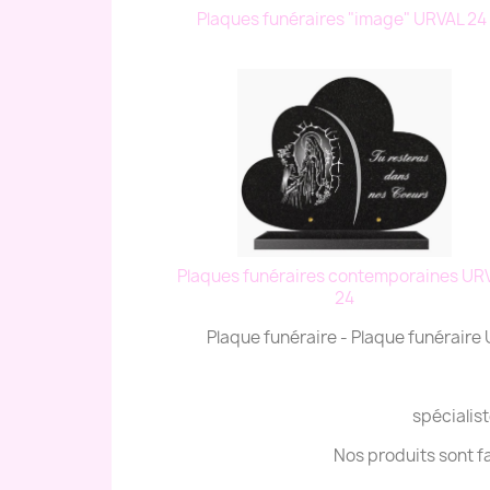
Plaques funéraires "image" URVAL 24
Plaques funéraires contemporaines UR
24
Plaque funéraire - Plaque funéraire
spécialist
Nos produits sont f