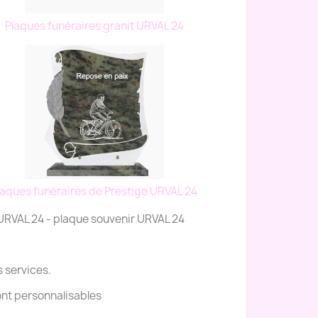
Plaques funéraires granit URVAL 24
laques funéraires de Prestige URVAL 24
 URVAL 24 - plaque souvenir URVAL 24
s services.
ont personnalisables