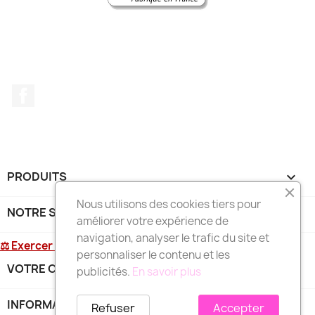
Facebook
PRODUITS

Nous utilisons des cookies tiers pour
NOTRE SOCIÉTÉ

améliorer votre expérience de
navigation, analyser le trafic du site et
⚖ Exercer mon droit de rétractation
personnaliser le contenu et les
VOTRE COMPTE

publicités.
En savoir plus
INFORMATIONS
keyboard_arrow_down
Refuser
Accepter