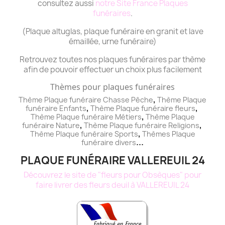
consultez aussi
notre Site France Plaques
funéraires
.
(Plaque altuglas, plaque funéraire en granit et lave
émaillée, urne funéraire)
Retrouvez toutes nos plaques funéraires par thème
afin de pouvoir effectuer un choix plus facilement
Thèmes pour plaques funéraires
,
Thème Plaque funéraire Chasse Pêche
Thème
Plaque
,
,
funéraire
Enfants
Thème
Plaque funéraire
fleurs
,
Thème
Plaque funéraire
Métiers
Thème
Plaque
,
,
funéraire
Nature
Thème
Plaque funéraire
Religions
,
Thème
Plaque funéraire
Sports
Thèmes
Plaque
...
funéraire
divers
PLAQUE FUNÉRAIRE VALLEREUIL 24
Découvrez le site de "fleurs pour Obsèques" pour
faire livrer des fleurs deuil à VALLEREUIL 24