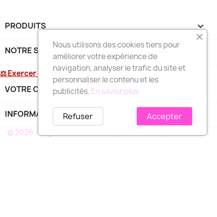
PRODUITS

Nous utilisons des cookies tiers pour
NOTRE SOCIÉTÉ

améliorer votre expérience de
navigation, analyser le trafic du site et
⚖ Exercer mon droit de rétractation
personnaliser le contenu et les
VOTRE COMPTE

publicités.
En savoir plus
INFORMATIONS
keyboard_arrow_down
Refuser
Accepter
© 2026 - Logiciel e-commerce par PrestaShop™