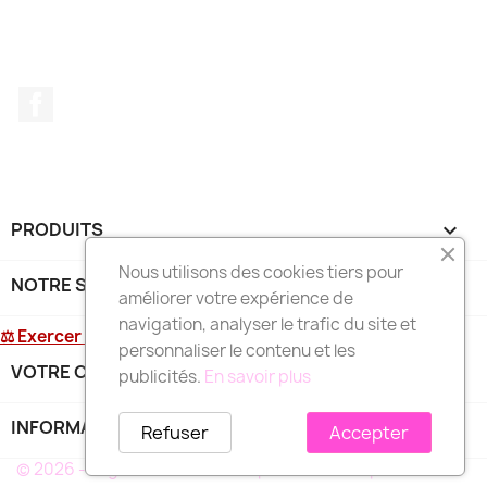
Facebook
PRODUITS

Nous utilisons des cookies tiers pour
NOTRE SOCIÉTÉ

améliorer votre expérience de
navigation, analyser le trafic du site et
⚖ Exercer mon droit de rétractation
personnaliser le contenu et les
VOTRE COMPTE

publicités.
En savoir plus
INFORMATIONS
keyboard_arrow_down
Refuser
Accepter
© 2026 - Logiciel e-commerce par PrestaShop™