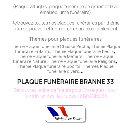
(Plaque altuglas, plaque funéraire en granit et lave
émaillée, urne funéraire)
Retrouvez toutes nos plaques funéraires par thème
afin de pouvoir effectuer un choix plus facilement
Thèmes pour plaques funéraires
,
Thème Plaque funéraire Chasse Pêche
Thème
Plaque
,
,
funéraire
Enfants
Thème
Plaque funéraire
fleurs
,
Thème
Plaque funéraire
Métiers
Thème
Plaque
,
,
funéraire
Nature
Thème
Plaque funéraire
Religions
,
Thème
Plaque funéraire
Sports
Thèmes
Plaque
...
funéraire
divers
PLAQUE FUNÉRAIRE BRANNE 33
Découvrez le site de "fleurs pour Obsèques" pour
faire livrer des fleurs deuil à BRANNE 33