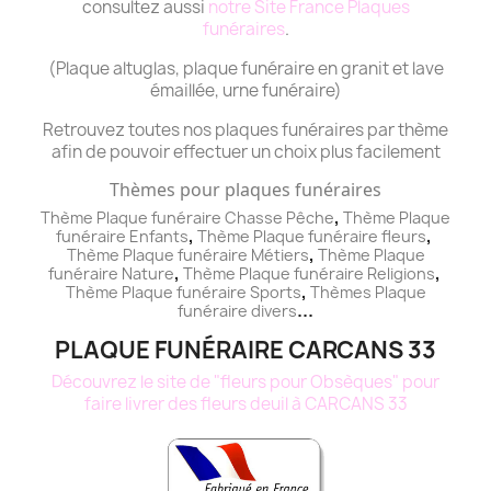
consultez aussi
notre Site France Plaques
funéraires
.
(Plaque altuglas, plaque funéraire en granit et lave
émaillée, urne funéraire)
Retrouvez toutes nos plaques funéraires par thème
afin de pouvoir effectuer un choix plus facilement
Thèmes pour plaques funéraires
,
Thème Plaque funéraire Chasse Pêche
Thème
Plaque
,
,
funéraire
Enfants
Thème
Plaque funéraire
fleurs
,
Thème
Plaque funéraire
Métiers
Thème
Plaque
,
,
funéraire
Nature
Thème
Plaque funéraire
Religions
,
Thème
Plaque funéraire
Sports
Thèmes
Plaque
...
funéraire
divers
PLAQUE FUNÉRAIRE CARCANS 33
Découvrez le site de "fleurs pour Obsèques" pour
faire livrer des fleurs deuil à CARCANS 33