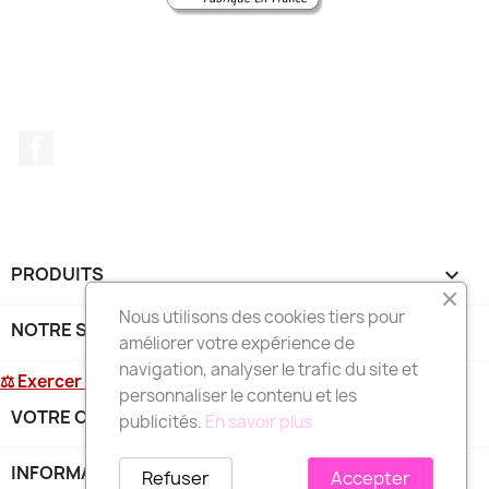
Facebook
PRODUITS

Nous utilisons des cookies tiers pour
NOTRE SOCIÉTÉ

améliorer votre expérience de
navigation, analyser le trafic du site et
⚖ Exercer mon droit de rétractation
personnaliser le contenu et les
VOTRE COMPTE

publicités.
En savoir plus
INFORMATIONS
keyboard_arrow_down
Refuser
Accepter