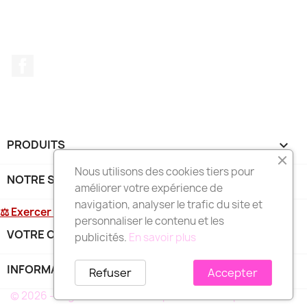
Facebook
PRODUITS

Nous utilisons des cookies tiers pour
NOTRE SOCIÉTÉ

améliorer votre expérience de
navigation, analyser le trafic du site et
⚖ Exercer mon droit de rétractation
personnaliser le contenu et les
VOTRE COMPTE

publicités.
En savoir plus
INFORMATIONS
keyboard_arrow_down
Refuser
Accepter
© 2026 - Logiciel e-commerce par PrestaShop™