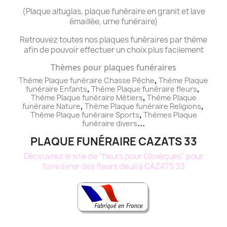
(Plaque altuglas, plaque funéraire en granit et lave
émaillée, urne funéraire)
Retrouvez toutes nos plaques funéraires par thème
afin de pouvoir effectuer un choix plus facilement
Thèmes pour plaques funéraires
,
Thème Plaque funéraire Chasse Pêche
Thème
Plaque
,
,
funéraire
Enfants
Thème
Plaque funéraire
fleurs
,
Thème
Plaque funéraire
Métiers
Thème
Plaque
,
,
funéraire
Nature
Thème
Plaque funéraire
Religions
,
Thème
Plaque funéraire
Sports
Thèmes
Plaque
...
funéraire
divers
PLAQUE FUNÉRAIRE CAZATS 33
Découvrez le site de "fleurs pour Obsèques" pour
faire livrer des fleurs deuil à CAZATS 33