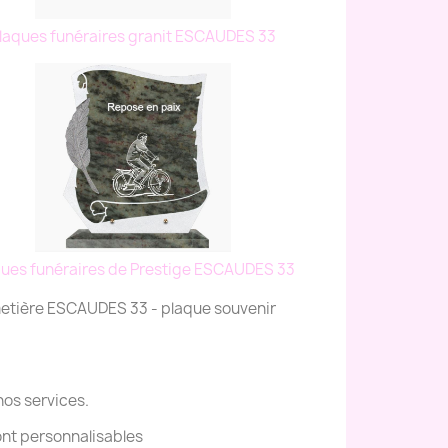
laques funéraires granit ESCAUDES 33
ques funéraires de Prestige ESCAUDES 33
metière ESCAUDES 33 - plaque souvenir
nos services.
ont personnalisables