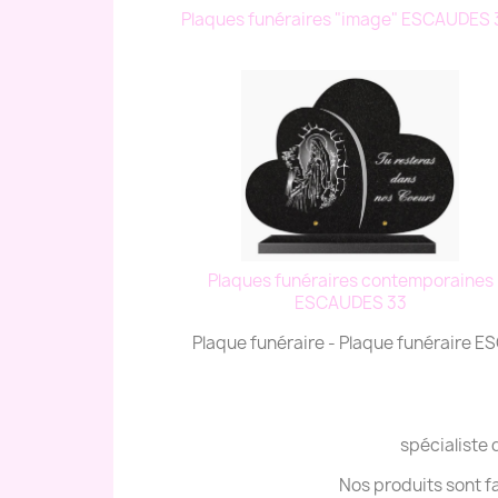
Plaques funéraires "image" ESCAUDES
Plaques funéraires contemporaines
ESCAUDES 33
Plaque funéraire - Plaque funéraire 
spécialiste 
Nos produits sont f