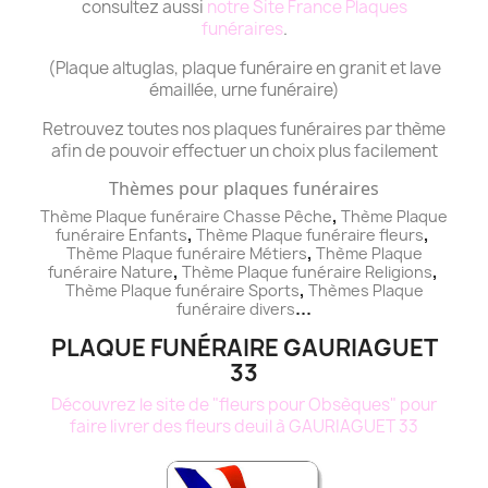
consultez aussi
notre Site France Plaques
funéraires
.
(Plaque altuglas, plaque funéraire en granit et lave
émaillée, urne funéraire)
Retrouvez toutes nos plaques funéraires par thème
afin de pouvoir effectuer un choix plus facilement
Thèmes pour plaques funéraires
,
Thème Plaque funéraire Chasse Pêche
Thème
Plaque
,
,
funéraire
Enfants
Thème
Plaque funéraire
fleurs
,
Thème
Plaque funéraire
Métiers
Thème
Plaque
,
,
funéraire
Nature
Thème
Plaque funéraire
Religions
,
Thème
Plaque funéraire
Sports
Thèmes
Plaque
...
funéraire
divers
PLAQUE FUNÉRAIRE GAURIAGUET
33
Découvrez le site de "fleurs pour Obsèques" pour
faire livrer des fleurs deuil à GAURIAGUET 33