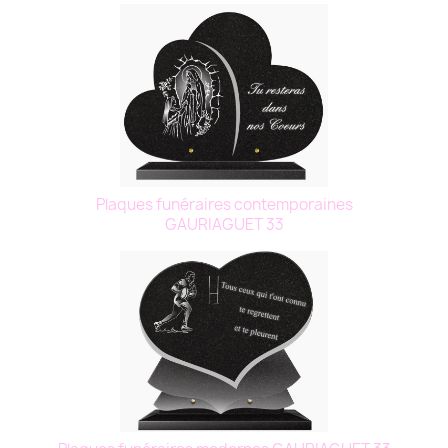
Plaques funéraires contemporaines
GAURIAGUET 33