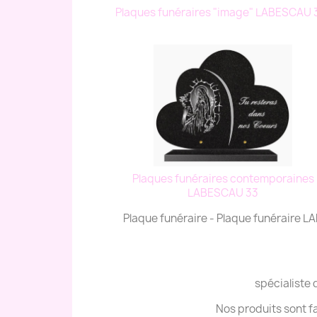
Plaques funéraires "image" LABESCAU
Plaques funéraires contemporaines
LABESCAU 33
Plaque funéraire - Plaque funéraire 
spécialiste 
Nos produits sont f