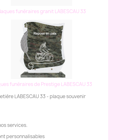
laques funéraires granit LABESCAU 33
ques funéraires de Prestige LABESCAU 33
metière LABESCAU 33 - plaque souvenir
nos services.
ont personnalisables