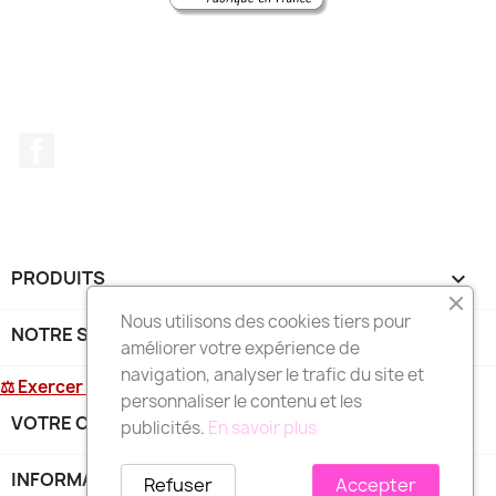
Facebook
PRODUITS

Nous utilisons des cookies tiers pour
NOTRE SOCIÉTÉ

améliorer votre expérience de
navigation, analyser le trafic du site et
⚖ Exercer mon droit de rétractation
personnaliser le contenu et les
VOTRE COMPTE

publicités.
En savoir plus
INFORMATIONS
keyboard_arrow_down
Refuser
Accepter