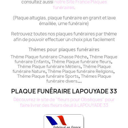
consultez aussi
notre Site France Plaques
funéraires
.
(Plaque altuglas, plaque funéraire en granit et lave
émaillée, urne funéraire)
Retrouvez toutes nos plaques funéraires par thème
afin de pouvoir effectuer un choix plus facilement
Thèmes pour plaques funéraires
,
Thème Plaque funéraire Chasse Pêche
Thème
Plaque
,
,
funéraire
Enfants
Thème
Plaque funéraire
fleurs
,
Thème
Plaque funéraire
Métiers
Thème
Plaque
,
,
funéraire
Nature
Thème
Plaque funéraire
Religions
,
Thème
Plaque funéraire
Sports
Thèmes
Plaque
...
funéraire
divers
PLAQUE FUNÉRAIRE LAPOUYADE 33
Découvrez le site de "fleurs pour Obsèques" pour
faire livrer des fleurs deuil à LAPOUYADE 33