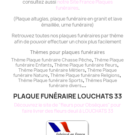
consultez aussi
notre Site France Plaques
funéraires
.
(Plaque altuglas, plaque funéraire en granit et lave
émaillée, urne funéraire)
Retrouvez toutes nos plaques funéraires par thème
afin de pouvoir effectuer un choix plus facilement
Thèmes pour plaques funéraires
,
Thème Plaque funéraire Chasse Pêche
Thème
Plaque
,
,
funéraire
Enfants
Thème
Plaque funéraire
fleurs
,
Thème
Plaque funéraire
Métiers
Thème
Plaque
,
,
funéraire
Nature
Thème
Plaque funéraire
Religions
,
Thème
Plaque funéraire
Sports
Thèmes
Plaque
...
funéraire
divers
PLAQUE FUNÉRAIRE LOUCHATS 33
Découvrez le site de "fleurs pour Obsèques" pour
faire livrer des fleurs deuil à LOUCHATS 33