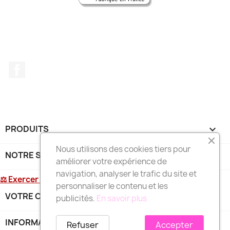
Facebook
PRODUITS

Nous utilisons des cookies tiers pour
NOTRE SOCIÉTÉ

améliorer votre expérience de
navigation, analyser le trafic du site et
⚖ Exercer mon droit de rétractation
personnaliser le contenu et les
VOTRE COMPTE

publicités.
En savoir plus
INFORMATIONS
keyboard_arrow_down
Refuser
Accepter