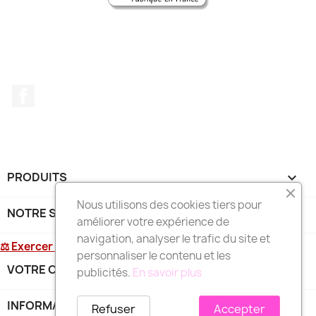
Facebook
PRODUITS

Nous utilisons des cookies tiers pour
NOTRE SOCIÉTÉ

améliorer votre expérience de
navigation, analyser le trafic du site et
⚖ Exercer mon droit de rétractation
personnaliser le contenu et les
VOTRE COMPTE

publicités.
En savoir plus
INFORMATIONS
keyboard_arrow_down
Refuser
Accepter