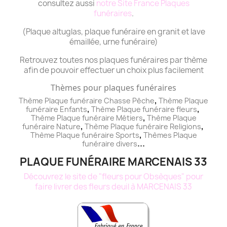
consultez aussi
notre Site France Plaques
funéraires
.
(Plaque altuglas, plaque funéraire en granit et lave
émaillée, urne funéraire)
Retrouvez toutes nos plaques funéraires par thème
afin de pouvoir effectuer un choix plus facilement
Thèmes pour plaques funéraires
,
Thème Plaque funéraire Chasse Pêche
Thème
Plaque
,
,
funéraire
Enfants
Thème
Plaque funéraire
fleurs
,
Thème
Plaque funéraire
Métiers
Thème
Plaque
,
,
funéraire
Nature
Thème
Plaque funéraire
Religions
,
Thème
Plaque funéraire
Sports
Thèmes
Plaque
...
funéraire
divers
PLAQUE FUNÉRAIRE MARCENAIS 33
Découvrez le site de "fleurs pour Obsèques" pour
faire livrer des fleurs deuil à MARCENAIS 33