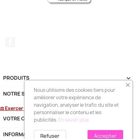
Facebook
PRODUITS

Nous utilisons des cookies tiers pour
NOTRE SOCIÉTÉ

améliorer votre expérience de
navigation, analyser le trafic du site et
⚖ Exercer mon droit de rétractation
personnaliser le contenu et les
VOTRE COMPTE

publicités.
En savoir plus
INFORMATIONS
keyboard_arrow_down
Refuser
Accepter