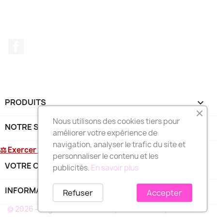
Facebook
PRODUITS

Nous utilisons des cookies tiers pour
NOTRE SOCIÉTÉ

améliorer votre expérience de
navigation, analyser le trafic du site et
⚖ Exercer mon droit de rétractation
personnaliser le contenu et les
VOTRE COMPTE

publicités.
En savoir plus
INFORMATIONS
keyboard_arrow_down
Refuser
Accepter
© 2026 - Logiciel e-commerce par PrestaShop™