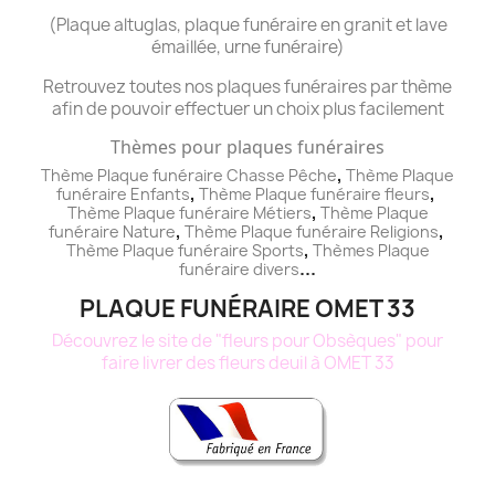
(Plaque altuglas, plaque funéraire en granit et lave
émaillée, urne funéraire)
Retrouvez toutes nos plaques funéraires par thème
afin de pouvoir effectuer un choix plus facilement
Thèmes pour plaques funéraires
,
Thème Plaque funéraire Chasse Pêche
Thème
Plaque
,
,
funéraire
Enfants
Thème
Plaque funéraire
fleurs
,
Thème
Plaque funéraire
Métiers
Thème
Plaque
,
,
funéraire
Nature
Thème
Plaque funéraire
Religions
,
Thème
Plaque funéraire
Sports
Thèmes
Plaque
...
funéraire
divers
PLAQUE FUNÉRAIRE OMET 33
Découvrez le site de "fleurs pour Obsèques" pour
faire livrer des fleurs deuil à OMET 33