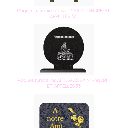
Plaques funéraires "image" SAINT-ANDRÉ-ET-
APPELLES 33
Plaques funéraires ALTUGLAS SAINT-ANDRÉ-
ET-APPELLES 33