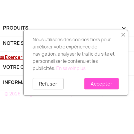
PRODUITS

Nous utilisons des cookies tiers pour
NOTRE SOCIÉTÉ

améliorer votre expérience de
navigation, analyser le trafic du site et
⚖ Exercer mon droit de rétractation
personnaliser le contenu et les
VOTRE COMPTE

publicités.
En savoir plus
INFORMATIONS
keyboard_arrow_down
Refuser
Accepter
© 2026 - Logiciel e-commerce par PrestaShop™