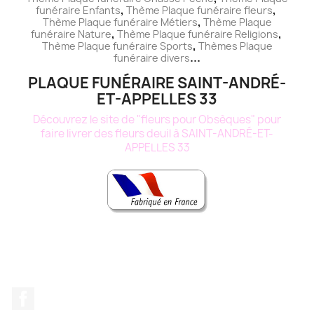
,
,
funéraire
Enfants
Thème
Plaque funéraire
fleurs
,
Thème
Plaque funéraire
Métiers
Thème
Plaque
,
,
funéraire
Nature
Thème
Plaque funéraire
Religions
,
Thème
Plaque funéraire
Sports
Thèmes
Plaque
...
funéraire
divers
PLAQUE FUNÉRAIRE SAINT-ANDRÉ-
ET-APPELLES 33
Découvrez le site de "fleurs pour Obsèques" pour
faire livrer des fleurs deuil à SAINT-ANDRÉ-ET-
APPELLES 33
Facebook