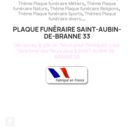
,
Thème
Plaque funéraire
Métiers
Thème
Plaque
,
,
funéraire
Nature
Thème
Plaque funéraire
Religions
,
Thème
Plaque funéraire
Sports
Thèmes
Plaque
...
funéraire
divers
PLAQUE FUNÉRAIRE SAINT-AUBIN-
DE-BRANNE 33
Découvrez le site de "fleurs pour Obsèques" pour
faire livrer des fleurs deuil à SAINT-AUBIN-DE-
BRANNE 33
Facebook