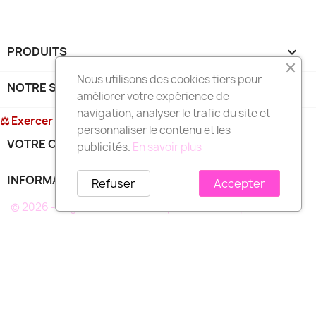
PRODUITS

Nous utilisons des cookies tiers pour
NOTRE SOCIÉTÉ

améliorer votre expérience de
navigation, analyser le trafic du site et
⚖ Exercer mon droit de rétractation
personnaliser le contenu et les
VOTRE COMPTE

publicités.
En savoir plus
INFORMATIONS
keyboard_arrow_down
Refuser
Accepter
© 2026 - Logiciel e-commerce par PrestaShop™