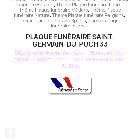
,
,
funéraire
Enfants
Thème
Plaque funéraire
fleurs
,
Thème
Plaque funéraire
Métiers
Thème
Plaque
,
,
funéraire
Nature
Thème
Plaque funéraire
Religions
,
Thème
Plaque funéraire
Sports
Thèmes
Plaque
...
funéraire
divers
PLAQUE FUNÉRAIRE SAINT-
GERMAIN-DU-PUCH 33
Découvrez le site de "fleurs pour Obsèques" pour
faire livrer des fleurs deuil à SAINT-GERMAIN-DU-
PUCH 33
Facebook