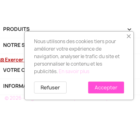
PRODUITS

Nous utilisons des cookies tiers pour
NOTRE SOCIÉTÉ

améliorer votre expérience de
navigation, analyser le trafic du site et
⚖ Exercer mon droit de rétractation
personnaliser le contenu et les
VOTRE COMPTE

publicités.
En savoir plus
INFORMATIONS
keyboard_arrow_down
Refuser
Accepter
© 2026 - Logiciel e-commerce par PrestaShop™