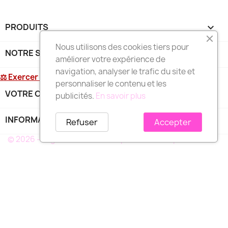
PRODUITS

Nous utilisons des cookies tiers pour
NOTRE SOCIÉTÉ

améliorer votre expérience de
navigation, analyser le trafic du site et
⚖ Exercer mon droit de rétractation
personnaliser le contenu et les
VOTRE COMPTE

publicités.
En savoir plus
INFORMATIONS
keyboard_arrow_down
Refuser
Accepter
© 2026 - Logiciel e-commerce par PrestaShop™