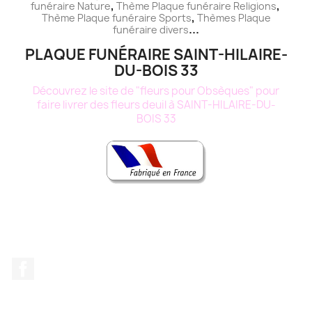
,
,
funéraire
Nature
Thème
Plaque funéraire
Religions
,
Thème
Plaque funéraire
Sports
Thèmes
Plaque
...
funéraire
divers
PLAQUE FUNÉRAIRE SAINT-HILAIRE-
DU-BOIS 33
Découvrez le site de "fleurs pour Obsèques" pour
faire livrer des fleurs deuil à SAINT-HILAIRE-DU-
BOIS 33
Facebook