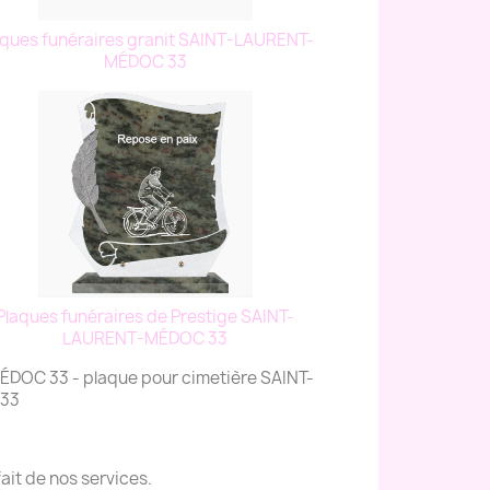
aques funéraires granit SAINT-LAURENT-
MÉDOC 33
Plaques funéraires de Prestige SAINT-
LAURENT-MÉDOC 33
DOC 33 - plaque pour cimetière SAINT-
 33
it de nos services.