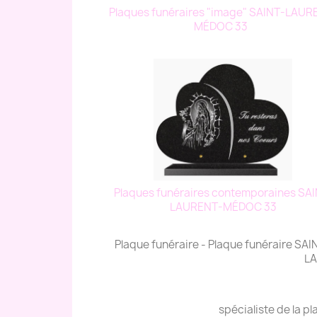
Plaques funéraires "image" SAINT-LAUR
MÉDOC 33
Plaques funéraires contemporaines SAI
LAURENT-MÉDOC 33
Plaque funéraire - Plaque funéraire 
LA
spécialiste de la 