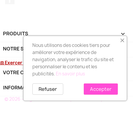
PRODUITS

Nous utilisons des cookies tiers pour
NOTRE SOCIÉTÉ

améliorer votre expérience de
navigation, analyser le trafic du site et
⚖ Exercer mon droit de rétractation
personnaliser le contenu et les
VOTRE COMPTE

publicités.
En savoir plus
INFORMATIONS
keyboard_arrow_down
Refuser
Accepter
© 2026 - Logiciel e-commerce par PrestaShop™