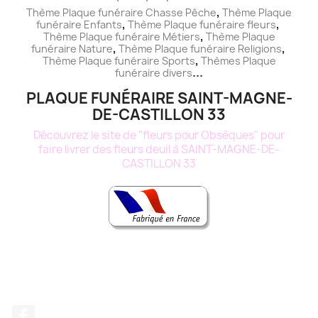
,
Thème Plaque funéraire Chasse Pêche
Thème
Plaque
,
,
funéraire
Enfants
Thème
Plaque funéraire
fleurs
,
Thème
Plaque funéraire
Métiers
Thème
Plaque
,
,
funéraire
Nature
Thème
Plaque funéraire
Religions
,
Thème
Plaque funéraire
Sports
Thèmes
Plaque
...
funéraire
divers
PLAQUE FUNÉRAIRE SAINT-MAGNE-
DE-CASTILLON 33
Découvrez le site de "fleurs pour Obsèques" pour
faire livrer des fleurs deuil à SAINT-MAGNE-DE-
CASTILLON 33
Facebook