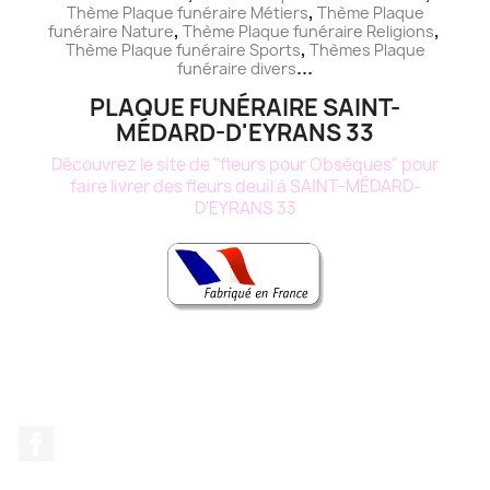
,
Thème
Plaque funéraire
Métiers
Thème
Plaque
,
,
funéraire
Nature
Thème
Plaque funéraire
Religions
,
Thème
Plaque funéraire
Sports
Thèmes
Plaque
...
funéraire
divers
PLAQUE FUNÉRAIRE SAINT-
MÉDARD-D'EYRANS 33
Découvrez le site de "fleurs pour Obsèques" pour
faire livrer des fleurs deuil à SAINT-MÉDARD-
D'EYRANS 33
Facebook