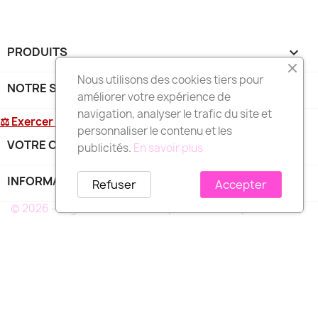
PRODUITS

Nous utilisons des cookies tiers pour
NOTRE SOCIÉTÉ

améliorer votre expérience de
navigation, analyser le trafic du site et
⚖ Exercer mon droit de rétractation
personnaliser le contenu et les
VOTRE COMPTE

publicités.
En savoir plus
INFORMATIONS
keyboard_arrow_down
Refuser
Accepter
© 2026 - Logiciel e-commerce par PrestaShop™