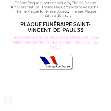
,
Thème
Plaque funéraire
Métiers
Thème
Plaque
,
,
funéraire
Nature
Thème
Plaque funéraire
Religions
,
Thème
Plaque funéraire
Sports
Thèmes
Plaque
...
funéraire
divers
PLAQUE FUNÉRAIRE SAINT-
VINCENT-DE-PAUL 33
Découvrez le site de "fleurs pour Obsèques" pour
faire livrer des fleurs deuil à SAINT-VINCENT-DE-
PAUL 33
Facebook