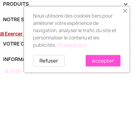
PRODUITS

Nous utilisons des cookies tiers pour
NOTRE SOCIÉTÉ

améliorer votre expérience de
navigation, analyser le trafic du site et
⚖ Exercer mon droit de rétractation
personnaliser le contenu et les
VOTRE COMPTE

publicités.
En savoir plus
INFORMATIONS
keyboard_arrow_down
Refuser
Accepter
© 2026 - Logiciel e-commerce par PrestaShop™