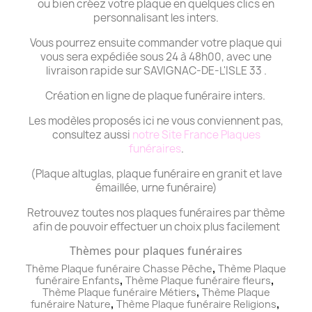
ou bien créez votre plaque en quelques clics en
personnalisant les inters.
Vous pourrez ensuite commander votre plaque qui
vous sera expédiée sous 24 à 48h00, avec une
livraison rapide sur SAVIGNAC-DE-L'ISLE 33 .
Création en ligne de plaque funéraire inters.
Les modèles proposés ici ne vous conviennent pas,
consultez aussi
notre Site France Plaques
funéraires
.
(Plaque altuglas, plaque funéraire en granit et lave
émaillée, urne funéraire)
Retrouvez toutes nos plaques funéraires par thème
afin de pouvoir effectuer un choix plus facilement
Thèmes pour plaques funéraires
,
Thème Plaque funéraire Chasse Pêche
Thème
Plaque
,
,
funéraire
Enfants
Thème
Plaque funéraire
fleurs
,
Thème
Plaque funéraire
Métiers
Thème
Plaque
,
,
funéraire
Nature
Thème
Plaque funéraire
Religions