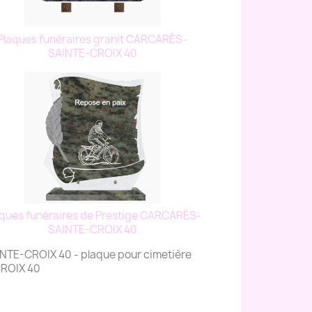
Plaques funéraires granit CARCARÈS-
SAINTE-CROIX 40
aques funéraires de Prestige CARCARÈS-
SAINTE-CROIX 40
NTE-CROIX 40 - plaque pour cimetière
ROIX 40