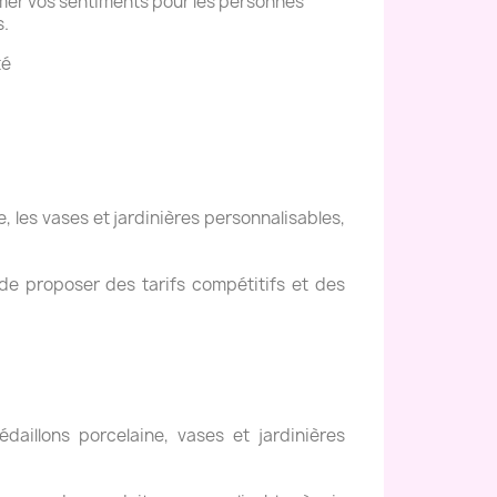
mer vos sentiments pour les personnes
s.
té
, les vases et jardinières personnalisables,
de proposer des tarifs compétitifs et des
daillons porcelaine, vases et jardinières