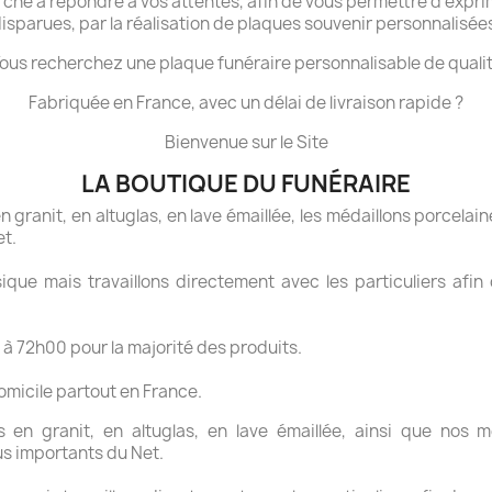
che à répondre à vos attentes, afin de vous permettre d'expri
isparues, par la réalisation de plaques souvenir personnalisée
ous recherchez une plaque funéraire personnalisable de quali
Fabriquée en France, avec un délai de livraison rapide ?
Bienvenue sur le Site
LA BOUTIQUE DU FUNÉRAIRE
granit, en altuglas, en lave émaillée, les médaillons porcelaine
et.
ue mais travaillons directement avec les particuliers afin 
 à 72h00 pour la majorité des produits.
domicile partout en France.
en granit, en altuglas, en lave émaillée, ainsi que nos mé
us importants du Net.