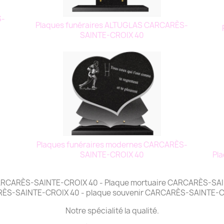
S-
Plaques funéraires ALTUGLAS CARCARÈS-
SAINTE-CROIX 40
Plaques funéraires modernes CARCARÈS-
Pl
SAINTE-CROIX 40
 CARCARÈS-SAINTE-CROIX 40 - Plaque mortuaire CARCARÈS-SAI
ÈS-SAINTE-CROIX 40 - plaque souvenir CARCARÈS-SAINTE-C
Notre spécialité la qualité.