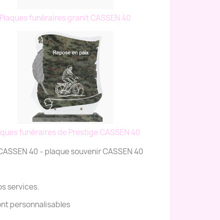
Plaques funéraires granit CASSEN 40
aques funéraires de Prestige CASSEN 40
e CASSEN 40 - plaque souvenir CASSEN 40
os services.
ont personnalisables