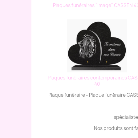
Plaques funéraires "image" CASSEN 4
Plaques funéraires contemporaines CA
40
Plaque funéraire - Plaque funéraire CA
spécialiste
Nos produits sont f