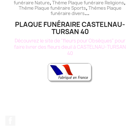
,
,
funéraire
Nature
Thème
Plaque funéraire
Religions
,
Thème
Plaque funéraire
Sports
Thèmes
Plaque
...
funéraire
divers
PLAQUE FUNÉRAIRE CASTELNAU-
TURSAN 40
Découvrez le site de "fleurs pour Obsèques" pour
faire livrer des fleurs deuil à CASTELNAU-TURSAN
40
Facebook