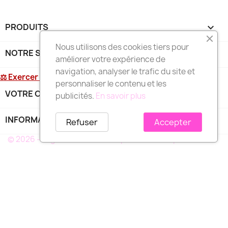
PRODUITS

Nous utilisons des cookies tiers pour
NOTRE SOCIÉTÉ

améliorer votre expérience de
navigation, analyser le trafic du site et
⚖ Exercer mon droit de rétractation
personnaliser le contenu et les
VOTRE COMPTE

publicités.
En savoir plus
INFORMATIONS
keyboard_arrow_down
Refuser
Accepter
© 2026 - Logiciel e-commerce par PrestaShop™