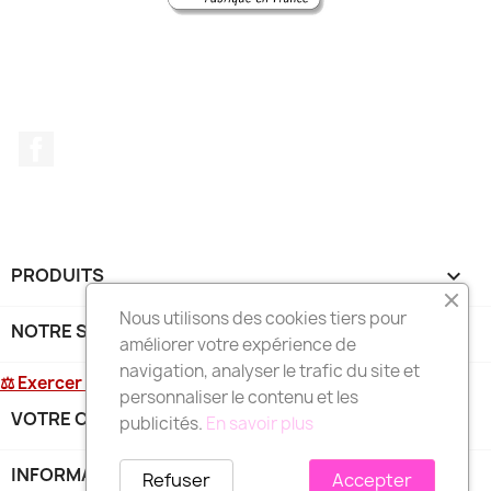
Facebook
PRODUITS

Nous utilisons des cookies tiers pour
NOTRE SOCIÉTÉ

améliorer votre expérience de
navigation, analyser le trafic du site et
⚖ Exercer mon droit de rétractation
personnaliser le contenu et les
VOTRE COMPTE

publicités.
En savoir plus
INFORMATIONS
keyboard_arrow_down
Refuser
Accepter