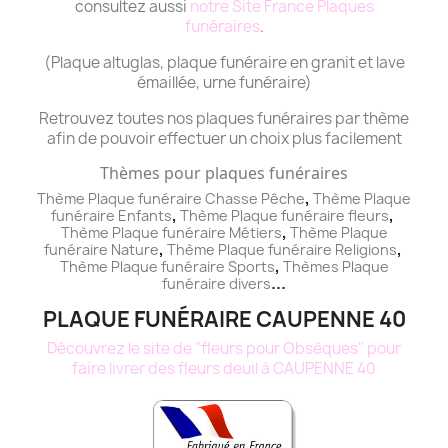
consultez aussi
notre Site France Plaques
funéraires
.
(Plaque altuglas, plaque funéraire en granit et lave
émaillée, urne funéraire)
Retrouvez toutes nos plaques funéraires par thème
afin de pouvoir effectuer un choix plus facilement
Thèmes pour plaques funéraires
,
Thème Plaque funéraire Chasse Pêche
Thème
Plaque
,
,
funéraire
Enfants
Thème
Plaque funéraire
fleurs
,
Thème
Plaque funéraire
Métiers
Thème
Plaque
,
,
funéraire
Nature
Thème
Plaque funéraire
Religions
,
Thème
Plaque funéraire
Sports
Thèmes
Plaque
...
funéraire
divers
PLAQUE FUNÉRAIRE CAUPENNE 40
Découvrez le site de "fleurs pour Obsèques" pour
faire livrer des fleurs deuil à CAUPENNE 40