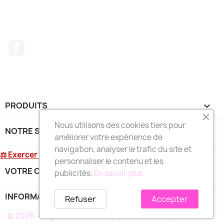
Facebook
PRODUITS

Nous utilisons des cookies tiers pour
NOTRE SOCIÉTÉ

améliorer votre expérience de
navigation, analyser le trafic du site et
⚖ Exercer mon droit de rétractation
personnaliser le contenu et les
VOTRE COMPTE

publicités.
En savoir plus
INFORMATIONS
keyboard_arrow_down
Refuser
Accepter
© 2026 - Logiciel e-commerce par PrestaShop™