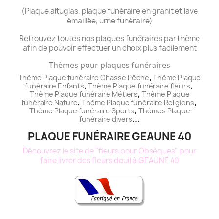
(Plaque altuglas, plaque funéraire en granit et lave
émaillée, urne funéraire)
Retrouvez toutes nos plaques funéraires par thème
afin de pouvoir effectuer un choix plus facilement
Thèmes pour plaques funéraires
,
Thème Plaque funéraire Chasse Pêche
Thème
Plaque
,
,
funéraire
Enfants
Thème
Plaque funéraire
fleurs
,
Thème
Plaque funéraire
Métiers
Thème
Plaque
,
,
funéraire
Nature
Thème
Plaque funéraire
Religions
,
Thème
Plaque funéraire
Sports
Thèmes
Plaque
...
funéraire
divers
PLAQUE FUNÉRAIRE GEAUNE 40
Découvrez le site de "fleurs pour Obsèques" pour
faire livrer des fleurs deuil à GEAUNE 40