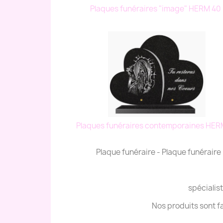
Plaques funéraires "image" HERM 40
Plaques funéraires contemporaines HER
Plaque funéraire - Plaque funérair
spécialist
Nos produits sont f