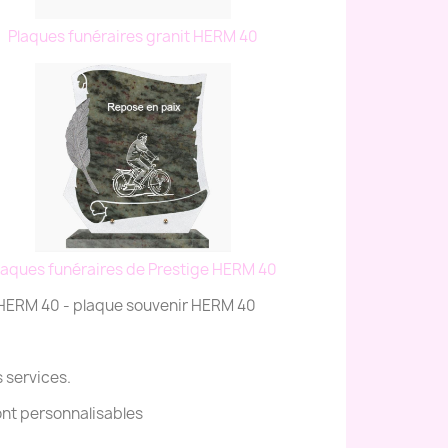
Plaques funéraires granit HERM 40
laques funéraires de Prestige HERM 40
e HERM 40 - plaque souvenir HERM 40
s services.
ont personnalisables