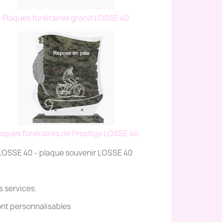
Plaques funéraires granit LOSSE 40
laques funéraires de Prestige LOSSE 40
 LOSSE 40 - plaque souvenir LOSSE 40
s services.
ont personnalisables