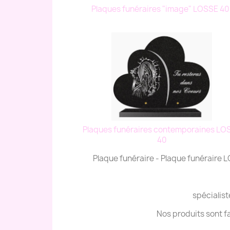
Plaques funéraires "image" LOSSE 4
Plaques funéraires contemporaines LO
40
Plaque funéraire - Plaque funéraire
spécialist
Nos produits sont f