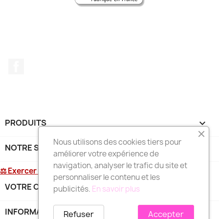
Facebook
PRODUITS

Nous utilisons des cookies tiers pour
NOTRE SOCIÉTÉ

améliorer votre expérience de
navigation, analyser le trafic du site et
⚖ Exercer mon droit de rétractation
personnaliser le contenu et les
VOTRE COMPTE

publicités.
En savoir plus
INFORMATIONS
keyboard_arrow_down
Refuser
Accepter