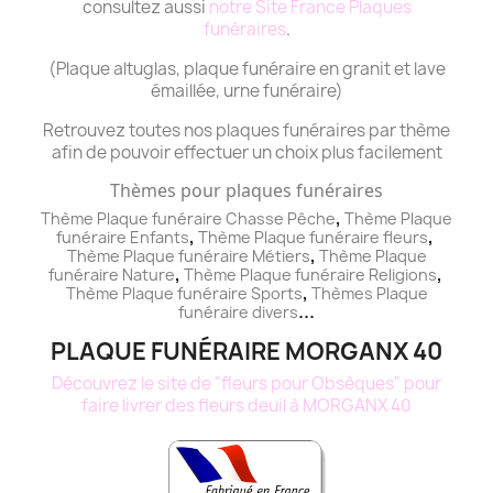
consultez aussi
notre Site France Plaques
funéraires
.
(Plaque altuglas, plaque funéraire en granit et lave
émaillée, urne funéraire)
Retrouvez toutes nos plaques funéraires par thème
afin de pouvoir effectuer un choix plus facilement
Thèmes pour plaques funéraires
,
Thème Plaque funéraire Chasse Pêche
Thème
Plaque
,
,
funéraire
Enfants
Thème
Plaque funéraire
fleurs
,
Thème
Plaque funéraire
Métiers
Thème
Plaque
,
,
funéraire
Nature
Thème
Plaque funéraire
Religions
,
Thème
Plaque funéraire
Sports
Thèmes
Plaque
...
funéraire
divers
PLAQUE FUNÉRAIRE MORGANX 40
Découvrez le site de "fleurs pour Obsèques" pour
faire livrer des fleurs deuil à MORGANX 40