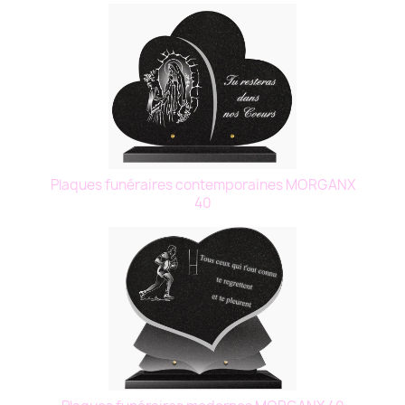
Plaques funéraires contemporaines MORGANX
40