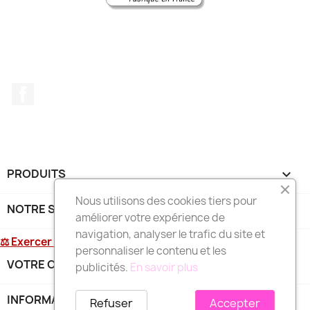
Facebook
PRODUITS

Nous utilisons des cookies tiers pour
NOTRE SOCIÉTÉ

améliorer votre expérience de
navigation, analyser le trafic du site et
⚖ Exercer mon droit de rétractation
personnaliser le contenu et les
VOTRE COMPTE

publicités.
En savoir plus
INFORMATIONS
keyboard_arrow_down
Refuser
Accepter