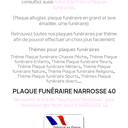
consultez aussi
notre Site France Plaques
funéraires
.
(Plaque altuglas, plaque funéraire en granit et lave
émaillée, urne funéraire)
Retrouvez toutes nos plaques funéraires par thème
afin de pouvoir effectuer un choix plus facilement
Thèmes pour plaques funéraires
,
Thème Plaque funéraire Chasse Pêche
Thème
Plaque
,
,
funéraire
Enfants
Thème
Plaque funéraire
fleurs
,
Thème
Plaque funéraire
Métiers
Thème
Plaque
,
,
funéraire
Nature
Thème
Plaque funéraire
Religions
,
Thème
Plaque funéraire
Sports
Thèmes
Plaque
...
funéraire
divers
PLAQUE FUNÉRAIRE NARROSSE 40
Découvrez le site de "fleurs pour Obsèques" pour
faire livrer des fleurs deuil à NARROSSE 40