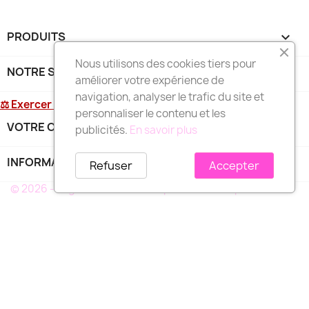
PRODUITS

Nous utilisons des cookies tiers pour
NOTRE SOCIÉTÉ

améliorer votre expérience de
navigation, analyser le trafic du site et
⚖ Exercer mon droit de rétractation
personnaliser le contenu et les
VOTRE COMPTE

publicités.
En savoir plus
INFORMATIONS
keyboard_arrow_down
Refuser
Accepter
© 2026 - Logiciel e-commerce par PrestaShop™