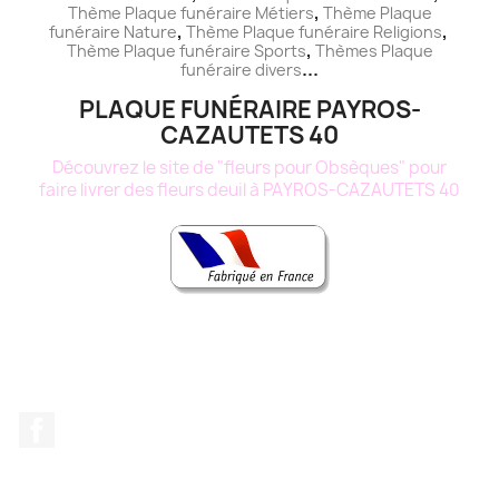
,
Thème
Plaque funéraire
Métiers
Thème
Plaque
,
,
funéraire
Nature
Thème
Plaque funéraire
Religions
,
Thème
Plaque funéraire
Sports
Thèmes
Plaque
...
funéraire
divers
PLAQUE FUNÉRAIRE PAYROS-
CAZAUTETS 40
Découvrez le site de "fleurs pour Obsèques" pour
faire livrer des fleurs deuil à PAYROS-CAZAUTETS 40
Facebook