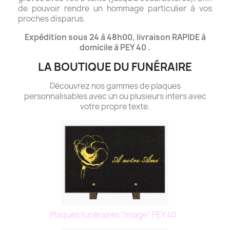
de pouvoir rendre un hommage particulier à vos
proches disparus.
Expédition sous 24 à 48h00, livraison RAPIDE à
domicile à PEY 40 .
LA BOUTIQUE DU FUNÉRAIRE
Découvrez nos gammes de plaques
personnalisables avec un ou plusieurs inters avec
votre propre texte.
Plaques funéraires "image" PEY 40