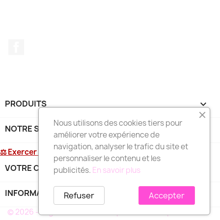
Facebook
PRODUITS

Nous utilisons des cookies tiers pour
NOTRE SOCIÉTÉ

améliorer votre expérience de
navigation, analyser le trafic du site et
⚖ Exercer mon droit de rétractation
personnaliser le contenu et les
VOTRE COMPTE

publicités.
En savoir plus
INFORMATIONS
keyboard_arrow_down
Refuser
Accepter
© 2026 - Logiciel e-commerce par PrestaShop™