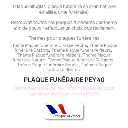
(Plaque altuglas, plaque funéraire en granit et lave
émaillée, urne funéraire)
Retrouvez toutes nos plaques funéraires par thème
afin de pouvoir effectuer un choix plus facilement
Thèmes pour plaques funéraires
,
Thème Plaque funéraire Chasse Pêche
Thème
Plaque
,
,
funéraire
Enfants
Thème
Plaque funéraire
fleurs
,
Thème
Plaque funéraire
Métiers
Thème
Plaque
,
,
funéraire
Nature
Thème
Plaque funéraire
Religions
,
Thème
Plaque funéraire
Sports
Thèmes
Plaque
...
funéraire
divers
PLAQUE FUNÉRAIRE PEY 40
Découvrez le site de "fleurs pour Obsèques" pour
faire livrer des fleurs deuil à PEY 40