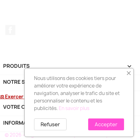
Facebook
PRODUITS

Nous utilisons des cookies tiers pour
NOTRE SOCIÉTÉ

améliorer votre expérience de
navigation, analyser le trafic du site et
⚖ Exercer mon droit de rétractation
personnaliser le contenu et les
VOTRE COMPTE

publicités.
En savoir plus
INFORMATIONS
keyboard_arrow_down
Refuser
Accepter
© 2026 - Logiciel e-commerce par PrestaShop™