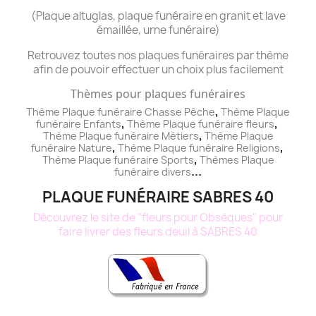
(Plaque altuglas, plaque funéraire en granit et lave
émaillée, urne funéraire)
Retrouvez toutes nos plaques funéraires par thème
afin de pouvoir effectuer un choix plus facilement
Thèmes pour plaques funéraires
,
Thème Plaque funéraire Chasse Pêche
Thème
Plaque
,
,
funéraire
Enfants
Thème
Plaque funéraire
fleurs
,
Thème
Plaque funéraire
Métiers
Thème
Plaque
,
,
funéraire
Nature
Thème
Plaque funéraire
Religions
,
Thème
Plaque funéraire
Sports
Thèmes
Plaque
...
funéraire
divers
PLAQUE FUNÉRAIRE SABRES 40
Découvrez le site de "fleurs pour Obsèques" pour
faire livrer des fleurs deuil à SABRES 40