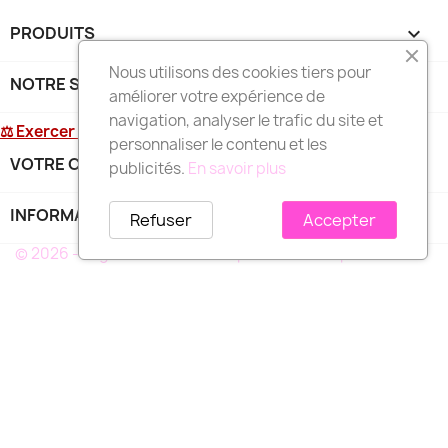
PRODUITS

Nous utilisons des cookies tiers pour
NOTRE SOCIÉTÉ

améliorer votre expérience de
navigation, analyser le trafic du site et
⚖ Exercer mon droit de rétractation
personnaliser le contenu et les
VOTRE COMPTE

publicités.
En savoir plus
INFORMATIONS
keyboard_arrow_down
Refuser
Accepter
© 2026 - Logiciel e-commerce par PrestaShop™