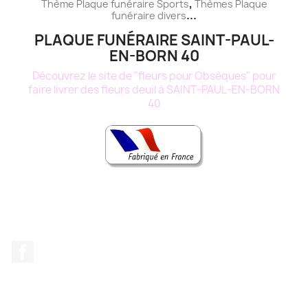
,
Thème
Plaque funéraire
Sports
Thèmes
Plaque
...
funéraire
divers
PLAQUE FUNÉRAIRE SAINT-PAUL-
EN-BORN 40
Découvrez le site de "fleurs pour Obsèques" pour
faire livrer des fleurs deuil à SAINT-PAUL-EN-BORN
40
Facebook