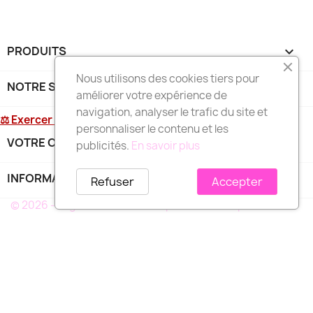
PRODUITS

Nous utilisons des cookies tiers pour
NOTRE SOCIÉTÉ

améliorer votre expérience de
navigation, analyser le trafic du site et
⚖ Exercer mon droit de rétractation
personnaliser le contenu et les
VOTRE COMPTE

publicités.
En savoir plus
INFORMATIONS
keyboard_arrow_down
Refuser
Accepter
© 2026 - Logiciel e-commerce par PrestaShop™