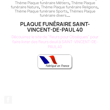
,
Thème
Plaque funéraire
Métiers
Thème
Plaque
,
,
funéraire
Nature
Thème
Plaque funéraire
Religions
,
Thème
Plaque funéraire
Sports
Thèmes
Plaque
...
funéraire
divers
PLAQUE FUNÉRAIRE SAINT-
VINCENT-DE-PAUL 40
Découvrez le site de "fleurs pour Obsèques" pour
faire livrer des fleurs deuil à SAINT-VINCENT-DE-
PAUL 40
Facebook