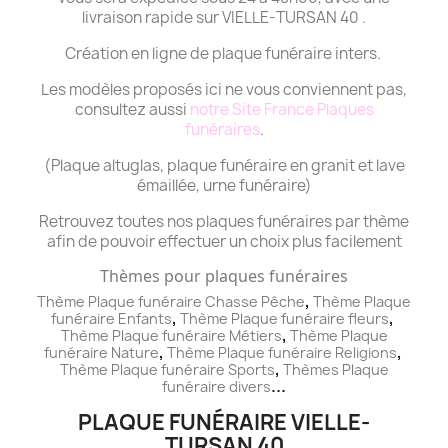
livraison rapide sur VIELLE-TURSAN 40 .
Création en ligne de plaque funéraire inters.
Les modèles proposés ici ne vous conviennent pas,
consultez aussi
notre Site France Plaques
funéraires
.
(Plaque altuglas, plaque funéraire en granit et lave
émaillée, urne funéraire)
Retrouvez toutes nos plaques funéraires par thème
afin de pouvoir effectuer un choix plus facilement
Thèmes pour plaques funéraires
,
Thème Plaque funéraire Chasse Pêche
Thème
Plaque
,
,
funéraire
Enfants
Thème
Plaque funéraire
fleurs
,
Thème
Plaque funéraire
Métiers
Thème
Plaque
,
,
funéraire
Nature
Thème
Plaque funéraire
Religions
,
Thème
Plaque funéraire
Sports
Thèmes
Plaque
...
funéraire
divers
PLAQUE FUNÉRAIRE VIELLE-
TURSAN 40