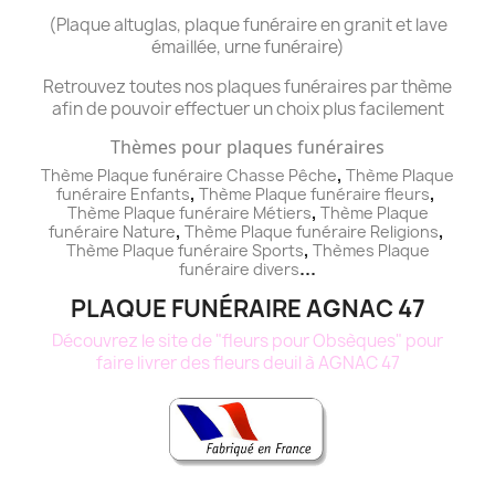
(Plaque altuglas, plaque funéraire en granit et lave
émaillée, urne funéraire)
Retrouvez toutes nos plaques funéraires par thème
afin de pouvoir effectuer un choix plus facilement
Thèmes pour plaques funéraires
,
Thème Plaque funéraire Chasse Pêche
Thème
Plaque
,
,
funéraire
Enfants
Thème
Plaque funéraire
fleurs
,
Thème
Plaque funéraire
Métiers
Thème
Plaque
,
,
funéraire
Nature
Thème
Plaque funéraire
Religions
,
Thème
Plaque funéraire
Sports
Thèmes
Plaque
...
funéraire
divers
PLAQUE FUNÉRAIRE AGNAC 47
Découvrez le site de "fleurs pour Obsèques" pour
faire livrer des fleurs deuil à AGNAC 47