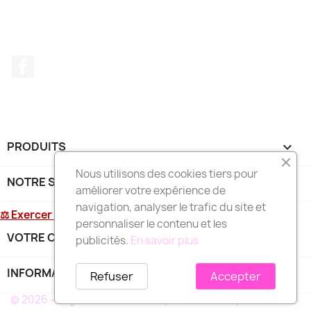
Facebook
PRODUITS

Nous utilisons des cookies tiers pour
NOTRE SOCIÉTÉ

améliorer votre expérience de
navigation, analyser le trafic du site et
⚖ Exercer mon droit de rétractation
personnaliser le contenu et les
VOTRE COMPTE

publicités.
En savoir plus
INFORMATIONS
keyboard_arrow_down
Refuser
Accepter
© 2026 - Logiciel e-commerce par PrestaShop™