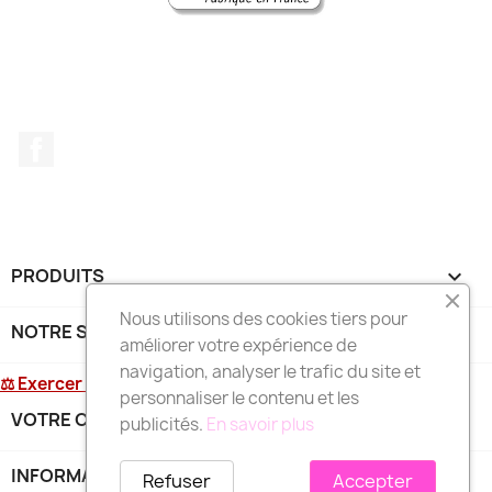
Facebook
PRODUITS

Nous utilisons des cookies tiers pour
NOTRE SOCIÉTÉ

améliorer votre expérience de
navigation, analyser le trafic du site et
⚖ Exercer mon droit de rétractation
personnaliser le contenu et les
VOTRE COMPTE

publicités.
En savoir plus
INFORMATIONS
keyboard_arrow_down
Refuser
Accepter