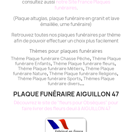
consultez aussi
notre Site France Plaques
funéraires
.
(Plaque altuglas, plaque funéraire en granit et lave
émaillée, urne funéraire)
Retrouvez toutes nos plaques funéraires par thème
afin de pouvoir effectuer un choix plus facilement
Thèmes pour plaques funéraires
,
Thème Plaque funéraire Chasse Pêche
Thème
Plaque
,
,
funéraire
Enfants
Thème
Plaque funéraire
fleurs
,
Thème
Plaque funéraire
Métiers
Thème
Plaque
,
,
funéraire
Nature
Thème
Plaque funéraire
Religions
,
Thème
Plaque funéraire
Sports
Thèmes
Plaque
...
funéraire
divers
PLAQUE FUNÉRAIRE AIGUILLON 47
Découvrez le site de "fleurs pour Obsèques" pour
faire livrer des fleurs deuil à AIGUILLON 47