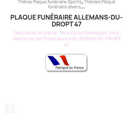
,
Thème
Plaque funéraire
Sports
Thèmes
Plaque
...
funéraire
divers
PLAQUE FUNÉRAIRE ALLEMANS-DU-
DROPT 47
Découvrez le site de "fleurs pour Obsèques" pour
faire livrer des fleurs deuil à ALLEMANS-DU-DROPT
47
Facebook