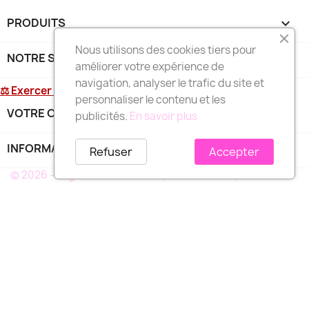
PRODUITS

Nous utilisons des cookies tiers pour
NOTRE SOCIÉTÉ

améliorer votre expérience de
navigation, analyser le trafic du site et
⚖ Exercer mon droit de rétractation
personnaliser le contenu et les
VOTRE COMPTE

publicités.
En savoir plus
INFORMATIONS
keyboard_arrow_down
Refuser
Accepter
© 2026 - Logiciel e-commerce par PrestaShop™