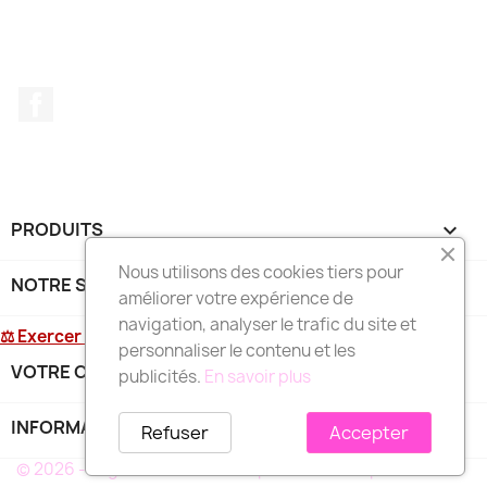
Facebook
PRODUITS

Nous utilisons des cookies tiers pour
NOTRE SOCIÉTÉ

améliorer votre expérience de
navigation, analyser le trafic du site et
⚖ Exercer mon droit de rétractation
personnaliser le contenu et les
VOTRE COMPTE

publicités.
En savoir plus
INFORMATIONS
keyboard_arrow_down
Refuser
Accepter
© 2026 - Logiciel e-commerce par PrestaShop™