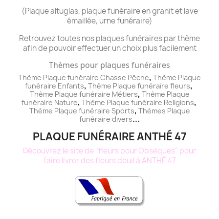
(Plaque altuglas, plaque funéraire en granit et lave
émaillée, urne funéraire)
Retrouvez toutes nos plaques funéraires par thème
afin de pouvoir effectuer un choix plus facilement
Thèmes pour plaques funéraires
,
Thème Plaque funéraire Chasse Pêche
Thème
Plaque
,
,
funéraire
Enfants
Thème
Plaque funéraire
fleurs
,
Thème
Plaque funéraire
Métiers
Thème
Plaque
,
,
funéraire
Nature
Thème
Plaque funéraire
Religions
,
Thème
Plaque funéraire
Sports
Thèmes
Plaque
...
funéraire
divers
PLAQUE FUNÉRAIRE ANTHÉ 47
Découvrez le site de "fleurs pour Obsèques" pour
faire livrer des fleurs deuil à ANTHÉ 47