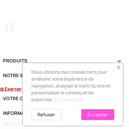
Facebook
PRODUITS

Nous utilisons des cookies tiers pour
NOTRE SOCIÉTÉ

améliorer votre expérience de
navigation, analyser le trafic du site et
⚖ Exercer mon droit de rétractation
personnaliser le contenu et les
VOTRE COMPTE

publicités.
En savoir plus
INFORMATIONS
keyboard_arrow_down
Refuser
Accepter
© 2026 - Logiciel e-commerce par PrestaShop™