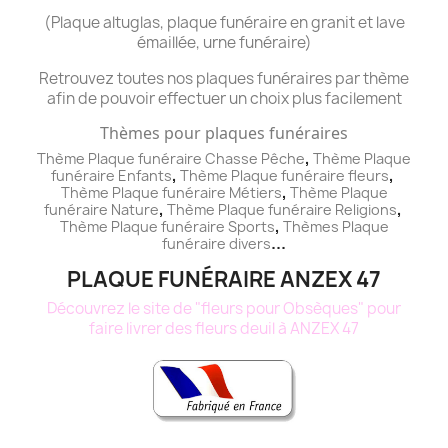
(Plaque altuglas, plaque funéraire en granit et lave
émaillée, urne funéraire)
Retrouvez toutes nos plaques funéraires par thème
afin de pouvoir effectuer un choix plus facilement
Thèmes pour plaques funéraires
,
Thème Plaque funéraire Chasse Pêche
Thème
Plaque
,
,
funéraire
Enfants
Thème
Plaque funéraire
fleurs
,
Thème
Plaque funéraire
Métiers
Thème
Plaque
,
,
funéraire
Nature
Thème
Plaque funéraire
Religions
,
Thème
Plaque funéraire
Sports
Thèmes
Plaque
...
funéraire
divers
PLAQUE FUNÉRAIRE ANZEX 47
Découvrez le site de "fleurs pour Obsèques" pour
faire livrer des fleurs deuil à ANZEX 47